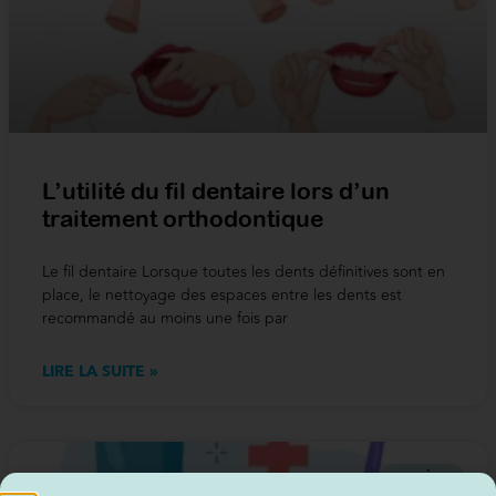
L’utilité du fil dentaire lors d’un
traitement orthodontique
Le fil dentaire Lorsque toutes les dents définitives sont en
place, le nettoyage des espaces entre les dents est
recommandé au moins une fois par
LIRE LA SUITE »
HYGIÈNE