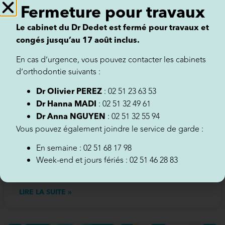
Fermeture pour travaux
Le cabinet du Dr Dedet est fermé pour travaux et
congés jusqu’au 17 août inclus.
En cas d’urgence, vous pouvez contacter les cabinets
d’orthodontie suivants :
: 02 51 23 63 53
Dr Olivier PEREZ
: 02 51 32 49 61
Dr Hanna MADI
Tout ce que vous devez savoir sur
: 02 51 32 55 94
Dr Anna NGUYEN
l’utilisation du dentifrice fluoré
Vous pouvez également joindre le service de garde :
Tout ce que vous devez savoir sur l’utilisation du dentifrice
En semaine : 02 51 68 17 98
fluoré Le fluor est un ingrédient essentiel qui renforce
Week-end et jours fériés : 02 51 46 28 83
l’émail des dents et aide à
LIRE LA SUITE »